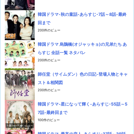
韓国ドラマ-秋の童話-あらすじ-7話～8話-最終
回まで
200件のビュー
韓国ドラマ 烏鵲橋(オジャッキョ)の兄弟たち あ
らすじ 全話一覧 ネタバレ
200件のビュー
師任堂（サイムダン）色の日記-登場人物とキャ
スト＆相関図
200件のビュー
韓国ドラマ-星になって輝く-あらすじ-55話～5
7話-最終回まで
100件のビュー
韓国ドラマ-最高の恋人-あらすじ-37話～39話-