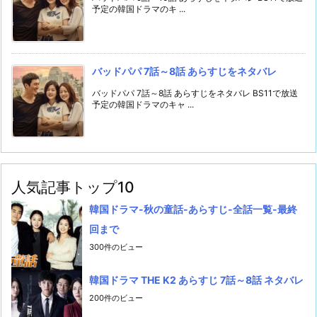
予定の韓国ドラマのキ ...
バッドパパ 7話～8話 あらすじをネタバレ
バッドパパ 7話～8話 あらすじをネタバレ BS11で放送
予定の韓国ドラマのキャ ...
人気記事トップ10
韓国ドラマ-秋の童話-あらすじ-全話一覧-最終
回まで
300件のビュー
韓国ドラマ THE K2 あらすじ 7話～8話 ネタバレ
200件のビュー