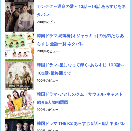
カンテク～運命の愛～ 13話～14話 あらすじをネ
タバレ
200件のビュー
韓国ドラマ 烏鵲橋(オジャッキョ)の兄弟たち あ
らすじ 全話一覧 ネタバレ
200件のビュー
韓国ドラマ-星になって輝く-あらすじ-100話～
102話-最終回まで
100件のビュー
韓国ドラマ-いとしのクム・サウォル-キャスト
紹介&人物相関図
100件のビュー
韓国ドラマ THE K2 あらすじ 5話～6話 ネタバレ
100件のビュー