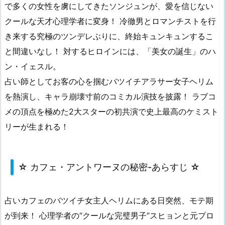
で多くの女性を虜にしてきたソンジュンが、愛を信じない
クールな天才心理学者に変身！ 冷徹男とロマンチストを行
き来する究極のツンデレぶりに、終始キュンキュンするこ
と間違いなし！ 対するヒロインには、「美女の誕生」のハ
ン・イェスル。
占い師としてお客の心を掴むバツイチアラサー女子ヘリム
を熱演し、キャラ崩壊寸前のコミカル演技を披露！ ラブコ
メの頂点を極めた2大スターの初共演で史上最高のケミスト
リーが生まれる！
☆ カフェ・アントワーヌの秘密-あらすじ ☆
占いカフェのバツイチ女主人ヘリムにある日突然、モテ期
が到来！ 心理学者の“クールな完璧男子”スヒョンと元プロ