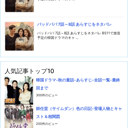
バッドパパ 7話～8話 あらすじをネタバレ
バッドパパ 7話～8話 あらすじをネタバレ BS11で放送
予定の韓国ドラマのキャ ...
人気記事トップ10
韓国ドラマ-秋の童話-あらすじ-全話一覧-最終
回まで
300件のビュー
師任堂（サイムダン）色の日記-登場人物とキャ
スト＆相関図
200件のビュー