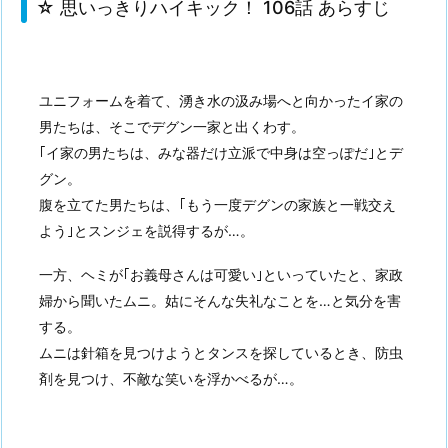
☆ 思いっきりハイキック！ 106話 あらすじ
ユニフォームを着て、湧き水の汲み場へと向かったイ家の
男たちは、そこでデグン一家と出くわす。
｢イ家の男たちは、みな器だけ立派で中身は空っぽだ｣とデ
グン。
腹を立てた男たちは、｢もう一度デグンの家族と一戦交え
よう｣とスンジェを説得するが…。
一方、ヘミが｢お義母さんは可愛い｣といっていたと、家政
婦から聞いたムニ。姑にそんな失礼なことを…と気分を害
する。
ムニは針箱を見つけようとタンスを探しているとき、防虫
剤を見つけ、不敵な笑いを浮かべるが…。