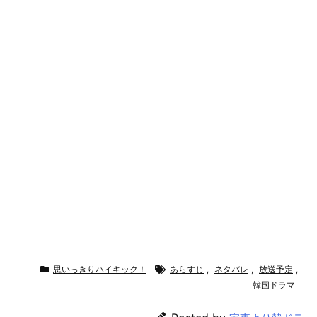
思いっきりハイキック！
あらすじ
,
ネタバレ
,
放送予定
,
韓国ドラマ