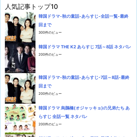
人気記事トップ10
韓国ドラマ-秋の童話-あらすじ-全話一覧-最終
回まで
300件のビュー
韓国ドラマ THE K2 あらすじ 7話～8話 ネタバレ
200件のビュー
韓国ドラマ-秋の童話-あらすじ-7話～8話-最終
回まで
200件のビュー
韓国ドラマ 烏鵲橋(オジャッキョ)の兄弟たち あ
らすじ 全話一覧 ネタバレ
200件のビュー