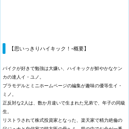
【思いっきりハイキック！-概要】
バイクが好きで勉強は大嫌い、ハイキックが鮮やかなケン
カの達人イ・ユノ。
プラモデルとミニホームページの編集が趣味の優等生イ・
ミノ。
正反対な2人は、数か月違いで生まれた兄弟で、年子の同級
生。
リストラされて株式投資家となった、楽天家で精力絶倫の
父ジュナと自信家で韓方医の母ヘミ、世の中でお金が一番