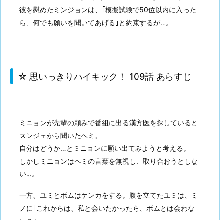
彼を慰めたミンジョンは、｢模擬試験で50位以内に入った
ら、何でも願いを聞いてあげる｣と約束するが…。
☆ 思いっきりハイキック！ 109話 あらすじ
ミニョンが先輩の頼みで番組に出る漢方医を探していると
スンジェから聞いたヘミ。
自分はどうか…とミニョンに願い出てみようと考える。
しかしミニョンはヘミの言葉を無視し、取り合おうとしな
い…。
一方、ユミとボムはケンカをする。腹を立てたユミは、ミ
ノに｢これからは、私と会いたかったら、ボムとは会わな