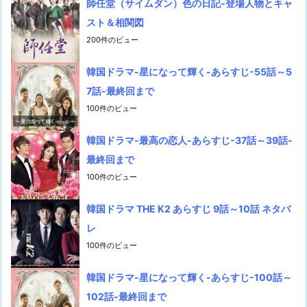
師任堂（サイムダン）色の日記-登場人物とキャ
スト＆相関図
200件のビュー
韓国ドラマ-星になって輝く-あらすじ-55話～5
7話-最終回まで
100件のビュー
韓国ドラマ-最高の恋人-あらすじ-37話～39話-
最終回まで
100件のビュー
韓国ドラマ THE K2 あらすじ 9話～10話 ネタバ
レ
100件のビュー
韓国ドラマ-星になって輝く-あらすじ-100話～
102話-最終回まで