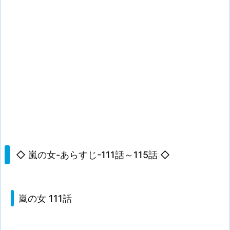
◇ 嵐の女-あらすじ-111話～115話 ◇
嵐の女 111話