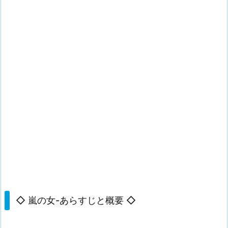
◇ 嵐の女-あらすじと概要 ◇