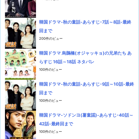
韓国ドラマ-秋の童話-あらすじ-7話～8話-最終
回まで
200件のビュー
韓国ドラマ 烏鵲橋(オジャッキョ)の兄弟たち あ
らすじ 16話～18話 ネタバレ
100件のビュー
韓国ドラマ-秋の童話-あらすじ-9話～10話-最終
回まで
100件のビュー
韓国ドラマ-ソドンヨ(薯童謡)-あらすじ-40話～
42話-最終回まで
100件のビュー