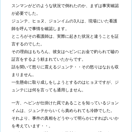
スンマンがどのような状況で倒れたのか、まずは事実確認
が必要でした。
ジュンテ、ヒョヌ、ジョンイムの3人は、現場にいた看護
師を呼んで事情を確認します。
ところがその看護師は、実際に起きた状況と違うことを証
言するのでした。
その理由はもちろん、彼女はヘビンにお金で釣られて嘘の
証言をするよう頼まれていたからです。
話を聞いて怒りに震えるジュンテ・・その怒りはなおも収
まりません。
一生懸命に取り成しをしようとするのはヒョヌですが、ジ
ュンテには何を言っても通用しません。
一方、ヘビンが仕掛けた罠であることを知っているジョン
イムは、ジュンテからいくら責められても冷静でした。
それより、事件の真相をどうやって明らかにすればいいか
を考えています・・。