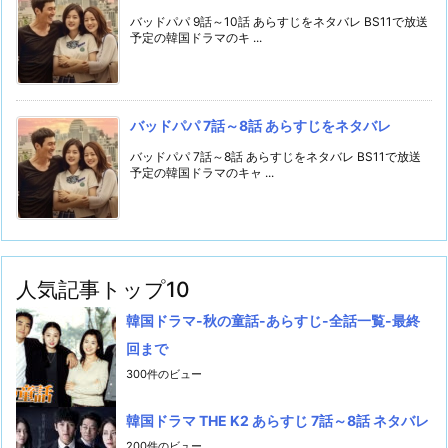
バッドパパ 9話～10話 あらすじをネタバレ BS11で放送
予定の韓国ドラマのキ ...
バッドパパ 7話～8話 あらすじをネタバレ
バッドパパ 7話～8話 あらすじをネタバレ BS11で放送
予定の韓国ドラマのキャ ...
人気記事トップ10
韓国ドラマ-秋の童話-あらすじ-全話一覧-最終
回まで
300件のビュー
韓国ドラマ THE K2 あらすじ 7話～8話 ネタバレ
200件のビュー