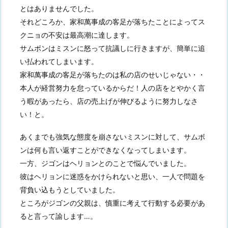
とはありませんでした。
それどころか、家和萬事成の客足が落ちたことによってス
クニョの不安は最高潮に達します。
サムボンはミスンに怒って抗議しに行きますが、簡単に追
い払われてしまいます。
家和萬事成の客足が落ちたのは私の店のせいじゃない・・
本人が経営努力を怠っているからだ！人の店をとやかく言
う暇があったら、店の売上げが伸びるように努力しなさ
い！と。
あくまでも強気な態度を崩さないミスンに対して、サムボ
ンは何も言い返すことができなくなってしまいます。
一方、ジゴンはヘリョンとのことで悩んでいました。
彼はヘリョンに迷惑をかけられないと思い、一人で問題を
背負い込もうとしていました。
ところがジゴンの父親は、慎重に考えて行動する必要があ
ると言って諭します…。