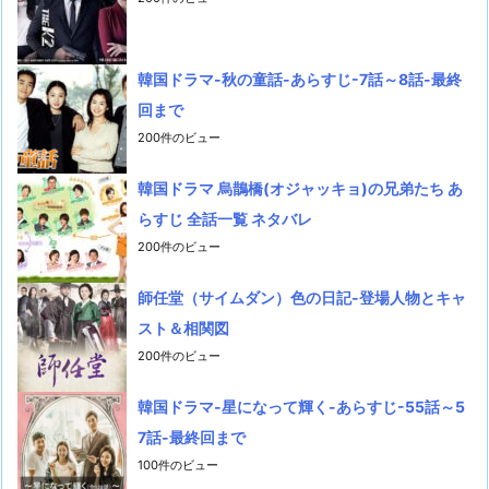
韓国ドラマ-秋の童話-あらすじ-7話～8話-最終
回まで
200件のビュー
韓国ドラマ 烏鵲橋(オジャッキョ)の兄弟たち あ
らすじ 全話一覧 ネタバレ
200件のビュー
師任堂（サイムダン）色の日記-登場人物とキャ
スト＆相関図
200件のビュー
韓国ドラマ-星になって輝く-あらすじ-55話～5
7話-最終回まで
100件のビュー