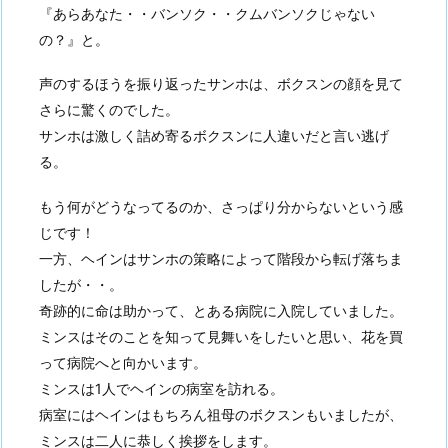
『あらあなた・・バンソク・・クムバンソクじゃない
の？』と。
声のするほうを振り返ったサンホは、ボクスンの顔を見て
さらに驚くのでした。
サンホは激しく詰め寄るボクスンに人違いだと言い逃げ
る。
もう何がどうなってるのか、さっぱり分からないという感
じです！
一方、ヘインはサンホの策略によって階段から転げ落ちま
したが・・。
奇跡的に命は助かって、とある病院に入院していました。
ミンスはそのことを知って見舞いをしたいと思い、花を買
って病院へと向かいます。
ミンスは1人でヘインの病室を訪れる。
病室にはヘインはもちろん祖母のボクスンもいましたが、
ミンスは二人に恭しく挨拶をします。