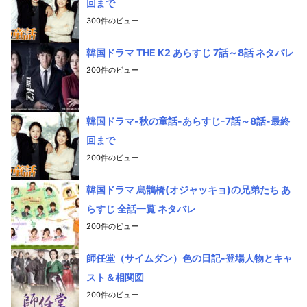
回まで
300件のビュー
韓国ドラマ THE K2 あらすじ 7話～8話 ネタバレ
200件のビュー
韓国ドラマ-秋の童話-あらすじ-7話～8話-最終
回まで
200件のビュー
韓国ドラマ 烏鵲橋(オジャッキョ)の兄弟たち あ
らすじ 全話一覧 ネタバレ
200件のビュー
師任堂（サイムダン）色の日記-登場人物とキャ
スト＆相関図
200件のビュー