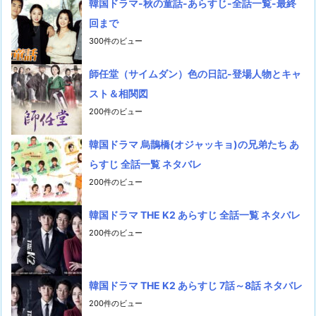
韓国ドラマ-秋の童話-あらすじ-全話一覧-最終
回まで
300件のビュー
師任堂（サイムダン）色の日記-登場人物とキャ
スト＆相関図
200件のビュー
韓国ドラマ 烏鵲橋(オジャッキョ)の兄弟たち あ
らすじ 全話一覧 ネタバレ
200件のビュー
韓国ドラマ THE K2 あらすじ 全話一覧 ネタバレ
200件のビュー
韓国ドラマ THE K2 あらすじ 7話～8話 ネタバレ
200件のビュー