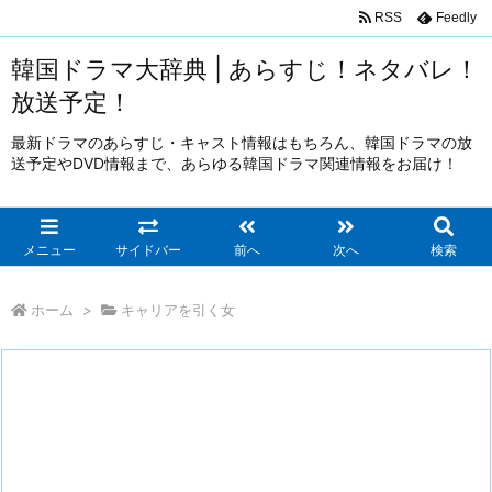
RSS
Feedly
韓国ドラマ大辞典 | あらすじ！ネタバレ！
放送予定！
最新ドラマのあらすじ・キャスト情報はもちろん、韓国ドラマの放
送予定やDVD情報まで、あらゆる韓国ドラマ関連情報をお届け！
メニュー
サイドバー
前へ
次へ
検索
ホーム
>
キャリアを引く女