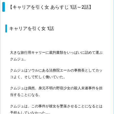
【キャリアを引く女 あらすじ 1話～2話】
キャリアを引く女 1話
大きな旅行用キャリーに裁判書類をいっぱいに詰めて運ぶ
クムジュ。
クムジュはソウルにある法務院エールの事務長としてカッ
コよく、そして忙しく働いていた。
クムジュは偶然、身元不明の野宿少女の殺人未遂事件を担
当することになる。
クムジュは、この事件が彼女を墜落させることになるとは
予想もしていなかった…。