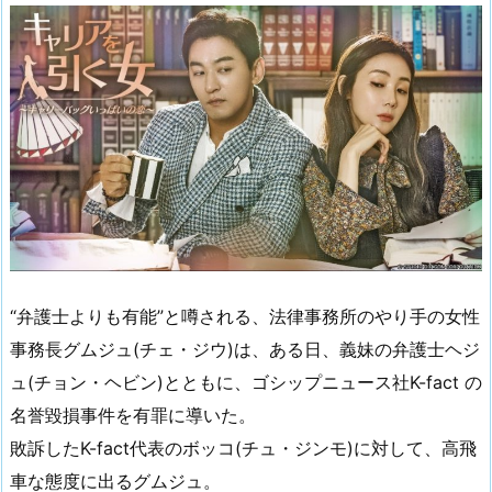
“弁護士よりも有能”と噂される、法律事務所のやり手の女性
事務長グムジュ(チェ・ジウ)は、ある日、義妹の弁護士ヘジ
ュ(チョン・ヘビン)とともに、ゴシップニュース社K-fact の
名誉毀損事件を有罪に導いた。
敗訴したK-fact代表のボッコ(チュ・ジンモ)に対して、高飛
車な態度に出るグムジュ。