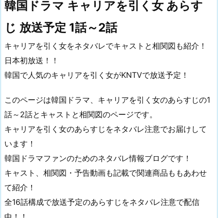
韓国ドラマ キャリアを引く女 あらす
じ 放送予定 1話～2話
キャリアを引く女をネタバレでキャストと相関図も紹介！
日本初放送！！
韓国で人気のキャリアを引く女がKNTVで放送予定！
このページは韓国ドラマ、キャリアを引く女のあらすじの1
話～2話とキャストと相関図のページです。
キャリアを引く女のあらすじをネタバレ注意でお届けして
います！
韓国ドラマファンのためのネタバレ情報ブログです！
キャスト、相関図・予告動画も記載で関連商品ももあわせ
て紹介！
全16話構成で放送予定のあらすじをネタバレ注意で配信
中！！