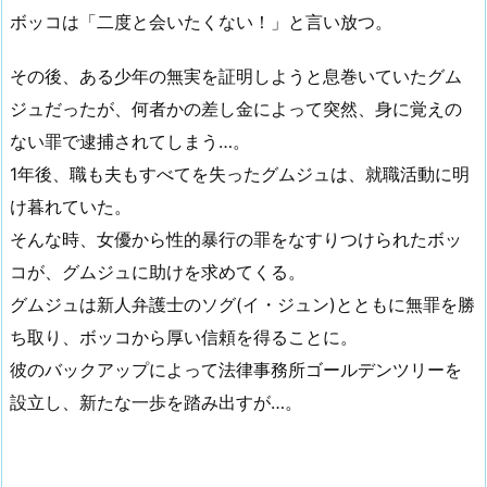
ボッコは「二度と会いたくない！」と言い放つ。
その後、ある少年の無実を証明しようと息巻いていたグム
ジュだったが、何者かの差し金によって突然、身に覚えの
ない罪で逮捕されてしまう…。
1年後、職も夫もすべてを失ったグムジュは、就職活動に明
け暮れていた。
そんな時、女優から性的暴行の罪をなすりつけられたボッ
コが、グムジュに助けを求めてくる。
グムジュは新人弁護士のソグ(イ・ジュン)とともに無罪を勝
ち取り、ボッコから厚い信頼を得ることに。
彼のバックアップによって法律事務所ゴールデンツリーを
設立し、新たな一歩を踏み出すが…。