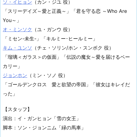
ソ・イヒョン
（カン・ジユ 役）
「スリーデイズ～愛と正義～」「君を守る恋 ～Who Are
You～」
オ・ミンソク
（ユ・ガンウ 役）
「ミセン-未生-」「キルミー･ヒールミー」
キム・ユンソ
（チェ・ソリン/ホン・スンボク 役）
「瑠璃＜ガラス＞の仮面」「伝説の魔女～愛を届けるベー
カリー」
ジョンホン
（ミン・ソノ 役）
「ゴールデンクロス 愛と欲望の帝国」「彼女はキレイだ
った」
【スタッフ】
演出：イ・ガンヒョン「雪の女王」
脚本：ソン・ジョンニム「緑の馬車」