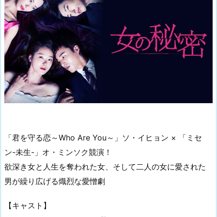
「君を守る恋～Who Are You～」ソ・イヒョン × 「ミセ
ン-未生-」オ・ミンソク競演！
欲深き女と人生を奪われた女、そして二人の女に愛された
男が繰り広げる熾烈な愛憎劇
【キャスト】