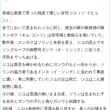
裕福な家庭で育った純真で優しい女性ジユ（ソ･イヒョ
ン）。
全てにおいて恵まれたジユに対し、彼女の家の家政婦の娘
スンボク（キム･ユンソ）は劣等感と嫉妬心を抱いていた。
数年後、スンボクはソリンと名前を変え、ジユの恋人でモ
ソングループの御曹司ガンウ（オ・ミンソク）に近づき、
浮気をでっちあげる。
ジユは真意を確かめるためにガンウのもとへ向かうが、ソ
リンの協力者であるドンス（イ・ソング）に追われて事故
に遭い、車に同乗していたジユの父は死亡、ジユはこん睡
状態に陥る。
その後、ジユは意識の無いまま出産、ソリンは生まれた子
を自分とガンウの子だと偽りガンウと結婚する。
3年後、ジユは奇跡的に意識を取り戻すが、多くの記憶を失