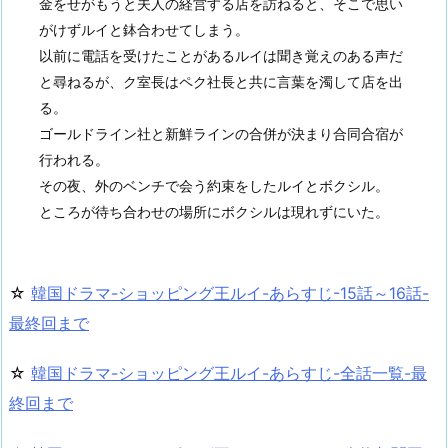
金をせがもうと夫人の経営する店を訪ねると、そこで思い
がけずルイと鉢合わせてしまう。
以前に電話を受けたことがあるルイは聞き覚えのある声だ
と尋ねるが、ク室長はペク社長と共に言葉を濁して店を出
る。
ゴールドライン社と新鮮ラインの合併が決まり合同合宿が
行われる。
その夜、外のベンチで会う約束をしたルイとボクシル。
ところが待ち合わせの場所にボクシルは現れずにいた。
☆
韓国ドラマ-ショッピング王ルイ-あらすじ-15話～16話-
最終回まで
☆
韓国ドラマ-ショッピング王ルイ-あらすじ-全話一覧-最
終回まで