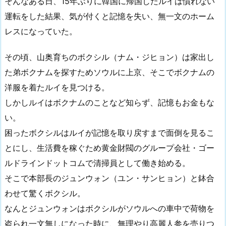
そんなある日、15年ぶりに韓国に帰国したルイは慣れない
運転をした結果、気が付くと記憶を失い、無一文のホーム
レスになっていた。
その頃、山奥育ちのボクシル（ナム・ジヒョン）は家出し
た弟ボクナムを探すためソウルに上京、そこでボクナムの
洋服を着たルイを見つける。
しかしルイはボクナムのことなど知らず、記憶もお金もな
い。
困ったボクシルはルイが記憶を取り戻すまで面倒を見るこ
とにし、生活費を稼ぐため黄金財閥のグループ会社・ゴー
ルドラインドットコムで清掃員として働き始める。
そこで本部長のジュンウォン（ユン・サンヒョン）と鉢合
わせて驚くボクシル。
なんとジュンウォンはボクシルがソウルへの車中で荷物を
盗られ一文無しになった時に、無理やり高麗人参を売りつ