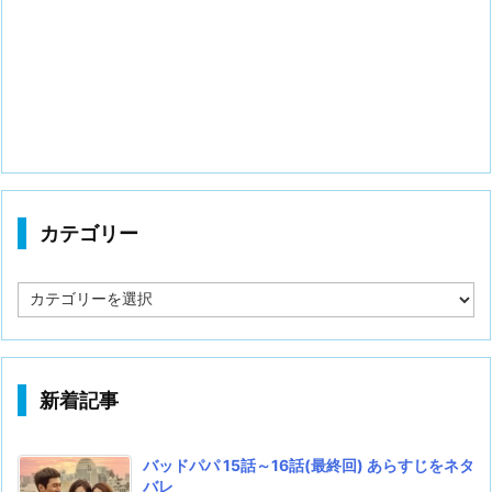
カテゴリー
カ
テ
ゴ
リ
ー
新着記事
バッドパパ 15話～16話(最終回) あらすじをネタ
バレ