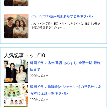
バッドパパ 7話～8話 あらすじをネタバレ
バッドパパ 7話～8話 あらすじをネタバレ BS11で放送
予定の韓国ドラマのキャ ...
人気記事トップ10
韓国ドラマ-秋の童話-あらすじ-全話一覧-最終
回まで
300件のビュー
韓国ドラマ 烏鵲橋(オジャッキョ)の兄弟たち あ
らすじ 全話一覧 ネタバレ
200件のビュー