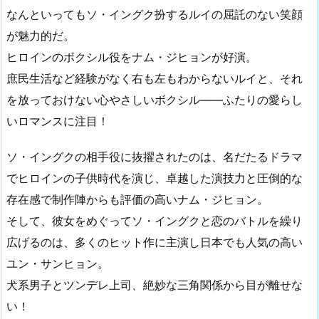
なんといってもソ・イングク扮するルイの屈託のない笑顔
が魅力的だ。
ヒロインのボクシル役をナム・ジヒョンが好演。
庶民生活など経験がなく右も左もわからないルイと、それ
を放っておけない心やさしいボクシル――ふたりの愛らし
いロマンスに注目！
ソ・イングクの相手役に抜擢されたのは、名だたるドラマ
でヒロインの子供時代を演じ、卓越した演技力と圧倒的な
存在感で制作陣からも評価の高いナム・ジヒョン。
そして、彼女をめぐってソ・イングクと恋のバトルを繰り
広げるのは、多くのヒット作に主演し日本でも人気の高い
ユン・サンヒョン。
犬系男子
とツンデレ上司、絶妙な三角関係から目が離せな
い！