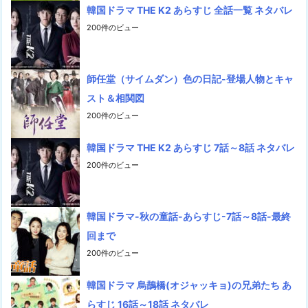
韓国ドラマ THE K2 あらすじ 全話一覧 ネタバレ
200件のビュー
師任堂（サイムダン）色の日記-登場人物とキャ
スト＆相関図
200件のビュー
韓国ドラマ THE K2 あらすじ 7話～8話 ネタバレ
200件のビュー
韓国ドラマ-秋の童話-あらすじ-7話～8話-最終
回まで
200件のビュー
韓国ドラマ 烏鵲橋(オジャッキョ)の兄弟たち あ
らすじ 16話～18話 ネタバレ